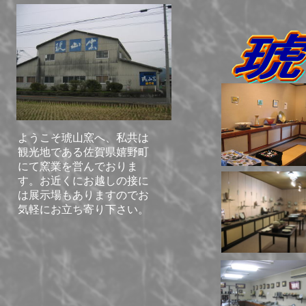
ようこそ琥山窯へ、私共は
観光地である佐賀県嬉野町
にて窯業を営んでおりま
す。お近くにお越しの接に
は展示場もありますのでお
気軽にお立ち寄り下さい。